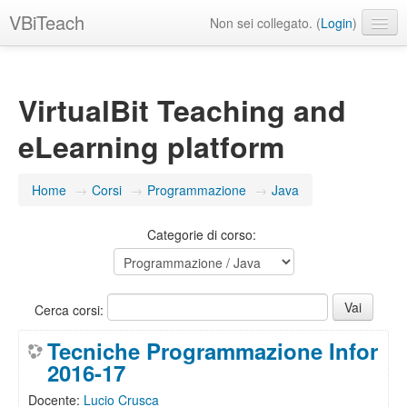
VBiTeach
Non sei collegato. (
Login
)
Italiano ‎(it)‎
VirtualBit Teaching and
eLearning platform
Home
→
Corsi
→
Programmazione
→
Java
Categorie di corso:
Cerca corsi:
Tecniche Programmazione Infor
2016-17
Docente:
Lucio Crusca